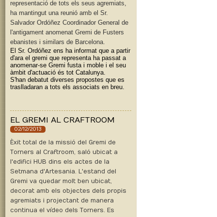
representació de tots els seus agremiats,
ha mantingut una reunió amb el Sr.
Salvador Ordóñez Coordinador General de
l'antigament anomenat Gremi de Fusters
ebanistes i similars de Barcelona.
El Sr. Ordóñez ens ha informat que a partir
d'ara el gremi que representa ha passat a
anomenar-se Gremi fusta i moble i el seu
àmbit d'actuació és tot Catalunya.
S'han debatut diverses propostes que es
traslladaran a tots els associats en breu.
EL GREMI AL CRAFTROOM
02/12/2013
Èxit total de la missió del Gremi de
Torners al Craftroom, saló ubicat a
l'edifici HUB dins els actes de la
Setmana d'Artesania. L'estand del
Gremi va quedar molt ben ubicat,
decorat amb els objectes dels propis
agremiats i projectant de manera
continua el vídeo dels Torners. Es