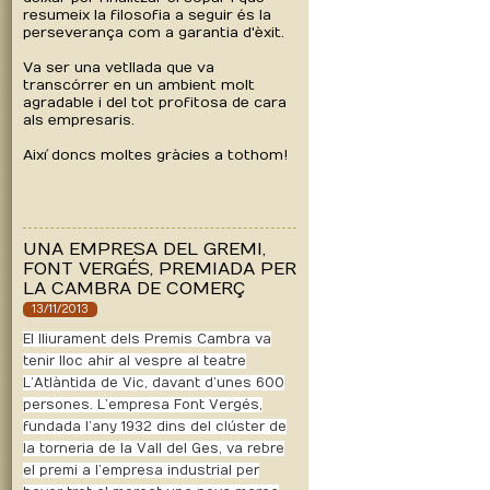
resumeix la filosofia a seguir és la
perseverança com a garantia d'èxit.
Va ser una vetllada que va
transcórrer en un ambient molt
agradable i del tot profitosa de cara
als empresaris.
Així doncs moltes gràcies a tothom!
UNA EMPRESA DEL GREMI,
FONT VERGÉS, PREMIADA PER
LA CAMBRA DE COMERÇ
13/11/2013
El lliurament dels Premis Cambra va
tenir lloc ahir al vespre al teatre
L’Atlàntida de Vic, davant d’unes 600
persones. L’empresa Font Vergés,
fundada l’any 1932 dins del clúster de
la torneria de la Vall del Ges, va rebre
el premi a l’empresa industrial per