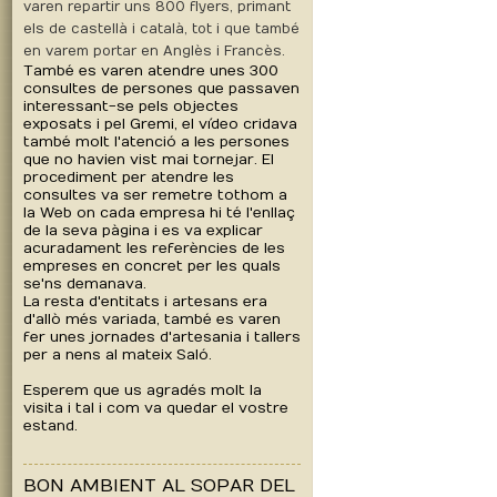
varen repartir uns 800 flyers, primant
els de castellà i català, tot i que també
en varem portar en Anglès i Francès.
També es varen atendre unes 300
consultes de persones que passaven
interessant-se pels objectes
exposats i pel Gremi, el vídeo cridava
també molt l'atenció a les persones
que no havien vist mai tornejar. El
procediment per atendre les
consultes va ser remetre tothom a
la Web on cada empresa hi té l'enllaç
de la seva pàgina i es va explicar
acuradament les referències de les
empreses en concret per les quals
se'ns demanava.
La resta d'entitats i artesans era
d'allò més variada, també es varen
fer unes jornades d'artesania i tallers
per a nens al mateix Saló.
Esperem que us agradés molt la
visita i tal i com va quedar el vostre
estand.
BON AMBIENT AL SOPAR DEL