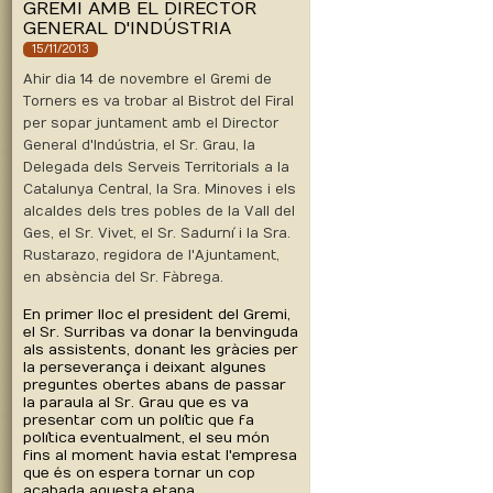
GREMI AMB EL DIRECTOR
GENERAL D'INDÚSTRIA
15/11/2013
Ahir dia 14 de novembre el Gremi de
Torners es va trobar al Bistrot del Firal
per sopar juntament amb el Director
General d'Indústria, el Sr. Grau, la
Delegada dels Serveis Territorials a la
Catalunya Central, la Sra. Minoves i els
alcaldes dels tres pobles de la Vall del
Ges, el Sr. Vivet, el Sr. Sadurní i la Sra.
Rustarazo, regidora de l'Ajuntament,
en absència del Sr. Fàbrega.
En primer lloc el president del Gremi,
el Sr. Surribas va donar la benvinguda
als assistents, donant les gràcies per
la perseverança i deixant algunes
preguntes obertes abans de passar
la paraula al Sr. Grau que es va
presentar com un polític que fa
política eventualment, el seu món
fins al moment havia estat l'empresa
que és on espera tornar un cop
acabada aquesta etapa.