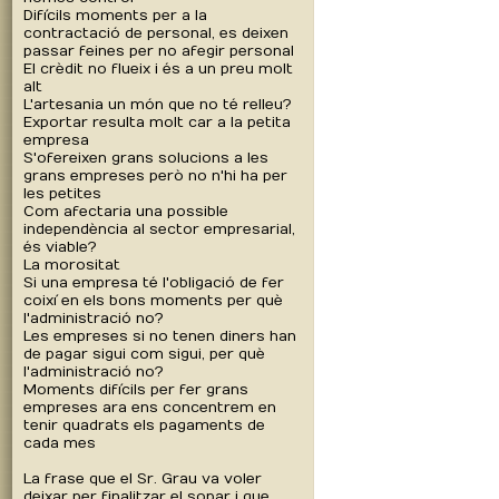
Difícils moments per a la
contractació de personal, es deixen
passar feines per no afegir personal
El crèdit no flueix i és a un preu molt
alt
L'artesania un món que no té relleu?
Exportar resulta molt car a la petita
empresa
S'ofereixen grans solucions a les
grans empreses però no n'hi ha per
les petites
Com afectaria una possible
independència al sector empresarial,
és viable?
La morositat
Si una empresa té l'obligació de fer
coixí en els bons moments per què
l'administració no?
Les empreses si no tenen diners han
de pagar sigui com sigui, per què
l'administració no?
Moments difícils per fer grans
empreses ara ens concentrem en
tenir quadrats els pagaments de
cada mes
La frase que el Sr. Grau va voler
deixar per finalitzar el sopar i que