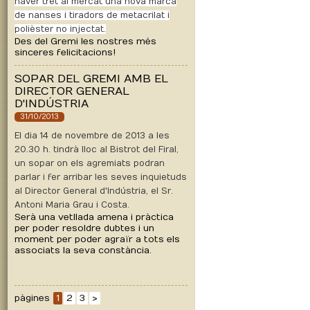
haver tret al mercat una nova marca
de nanses i tiradors de metacrilat i
polièster no injectat.
Des del Gremi les nostres més
sinceres felicitacions!
SOPAR DEL GREMI AMB EL
DIRECTOR GENERAL
D'INDÚSTRIA
31/10/2013
El dia 14 de novembre de 2013 a les
20.30 h. tindrà lloc al Bistrot del Firal,
un sopar on els agremiats podran
parlar i fer arribar les seves inquietuds
al Director General d'Indústria, el Sr.
Antoni Maria Grau i Costa.
Serà una vetllada amena i pràctica
per poder resoldre dubtes i un
moment per poder agraïr a tots els
associats la seva constància.
pàgines
1
2
3
>