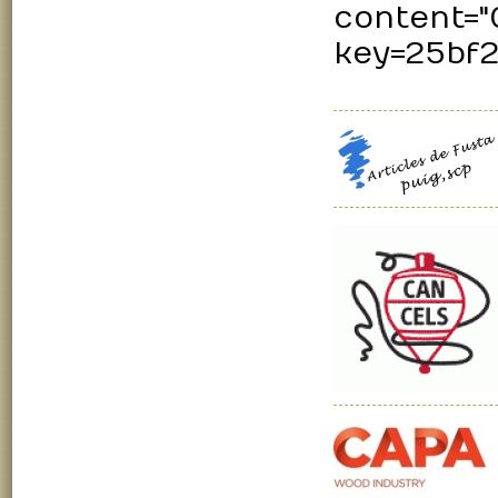
content="
key=25bf