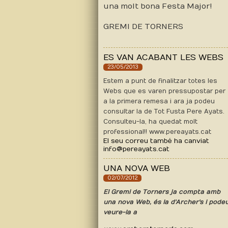
una molt bona Festa Major!
GREMI DE TORNERS
ES VAN ACABANT LES WEBS
23/05/2013
Estem a punt de finalitzar totes les
Webs que es varen pressupostar per
a la primera remesa i ara ja podeu
consultar la de Tot Fusta Pere Ayats.
Consulteu-la, ha quedat molt
professional!! www.pereayats.cat
El seu correu també ha canviat
info@pereayats.cat
UNA NOVA WEB
02/07/2012
El Gremi de Torners ja compta amb
una nova Web, és la d'Archer's i pode
veure-la a