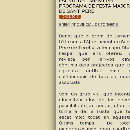
ESCRIT DEL GREMI PEL
PROGRAMA DE FESTA MAJOR
DE SANT PERE
10/09/2013
GREMI PROVINCIAL DE TORNERS
Donat que el gremi de torner
té la seu a l’Ajuntament de San
Pere de Torelló, volem aprofita
l’espai que ens ofereix l
revista per fer-vos cin
cèntims dels projectes que t
aquesta entitat amb l
col·laboració de tots els seu
associats.
Som un grup viu, que intent
dinamitzar dins de les seve
possibilitats un sector, el de l
torneria de la fusta, que h
estat molt tocat en aquest
últims temps. De tote
maneres es mantenen inscrite