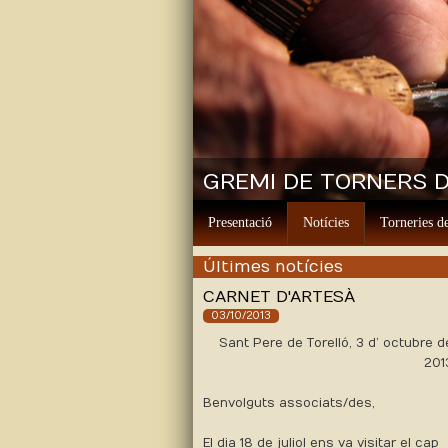
GREMI DE TORNERS D
Presentació
Notícies
Torneries de
Últimes notícies
CARNET D'ARTESÀ
03/10/2013
Sant Pere de Torelló, 3 d’ octubre d
201
Benvolguts associats/des,
El dia 18 de juliol ens va visitar el cap