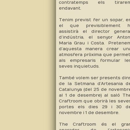
contratemps els tirare
endavant.
Tenim previst fer un sopar, e
el que previsiblement h
assistirà el director genera
d’indústria, el senyor Anton
Maria Grau i Costa. Pretene
d’aquesta manera crear un
atmosfera pròxima que permet
als empresaris formular le
seves inquietuds.
També volem ser presents din
de
la Setmana
d’Artesania d
Catalunya (del 25 de novembr
al 1 de desembre) al saló Th
Craftroom que obrirà les seve
portes els dies 29 i 30 d
novembre i 1 de desembre.
The Craftroom és el gra