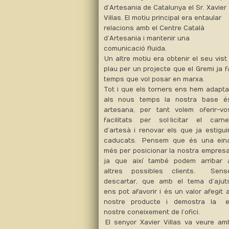
d’Artesania de Catalunya el Sr. Xavier
Villas. El motiu principal era entaular
relacions amb el Centre Català
d’Artesania i mantenir una
comunicació fluida.
Un altre motiu era obtenir el seu vist 
plau per un projecte que el Gremi ja f
temps que vol posar en marxa.
Tot i que els torners ens hem adapta
als nous temps la nostra base é
artesana, per tant volem oferir-vo
facilitats per sol·licitar el carne
d’artesà i renovar els que ja estigui
caducats. Pensem que és una ein
més per posicionar la nostra empresa
ja que així també podem arribar 
altres possibles clients. Sens
descartar, que amb el tema d’ajut
ens pot afavorir i és un valor afegit a
nostre producte i demostra la e
nostre coneixement de l’ofici.
El senyor Xavier Villas va veure am