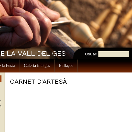
E LA VALL DEL GES
Usuari
 la Fusta
Galeria imatges
Enllaços
CARNET D'ARTESÀ
e
3