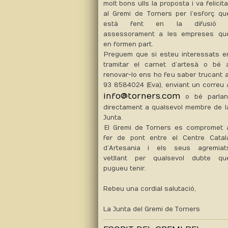
molt bons ulls la proposta i va felicita
al Gremi de Torners per l’esforç qu
està fent en la difusió 
assessorament a les empreses qu
en formen part.
Preguem que si esteu interessats e
tramitar el carnet d’artesà o bé 
renovar-lo ens ho feu saber trucant a
93 8584024 (Eva), enviant un correu 
info@torners.com
o bé parlan
directament a qualsevol membre de
l
Junta.
El Gremi de Torners es compromet 
fer de pont entre el Centre Catal
d’Artesania i els seus agremiat
vetllant per qualsevol dubte qu
pugueu tenir.
Rebeu una cordial salutació,
La Junta
del Gremi de Torners