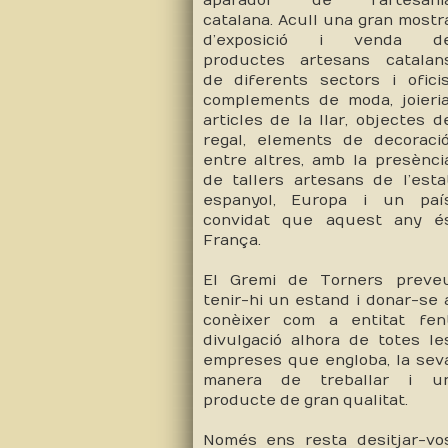
aparador de l’artesani
catalana. Acull una gran mostr
d’exposició i venda d
productes artesans catalan
de diferents sectors i oficis
complements de moda, joieria
articles de la llar, objectes d
regal, elements de decoració
entre altres, amb la presènci
de tallers artesans de l’esta
espanyol, Europa i un paí
convidat que aquest any é
França.
El Gremi de Torners preve
tenir-hi un estand i donar-se 
conèixer com a entitat fen
divulgació alhora de totes le
empreses que engloba, la sev
manera de treballar i u
producte de gran qualitat.
Només ens resta desitjar-vo