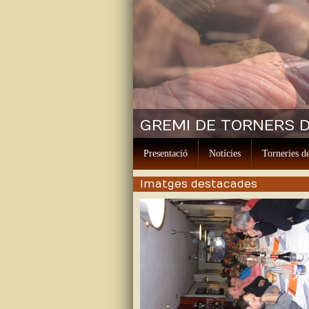
GREMI DE TORNERS D
Presentació
Notícies
Torneries de
Imatges destacades